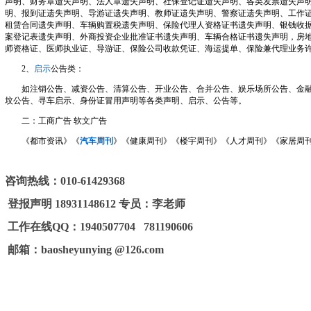
声明、财务章遗失声明、法人章遗失声明、社保登记证遗失声明、各类发票遗失声明
明、报到证遗失声明、导游证遗失声明、教师证遗失声明、警察证遗失声明、工作
租赁合同遗失声明、车辆购置税遗失声明、保险代理人资格证书遗失声明、银钱收
案登记表遗失声明、外商投资企业批准证书遗失声明、车辆合格证书遗失声明，房
师资格证、医师执业证、导游证、保险公司收款凭证、海运提单、保险兼代理业务
2、
启示
公告类：
如注销公告、减资公告、清算公告、开业公告、合并公告、娱乐场所公告、金融
坟公告、寻车启示、身份证冒用声明等各类声明、启示、公告等。
二：工商广告 软文广告
《都市资讯》《
汽车周刊
》《健康周刊》《楼宇周刊》《人才周刊》《家居周刊》.....
咨询热线：
010-61429368
登报声明
18931148612
专员：李老师
工作在线
QQ
：
1940507704 781190606
邮箱：
baosheyunying @126.com