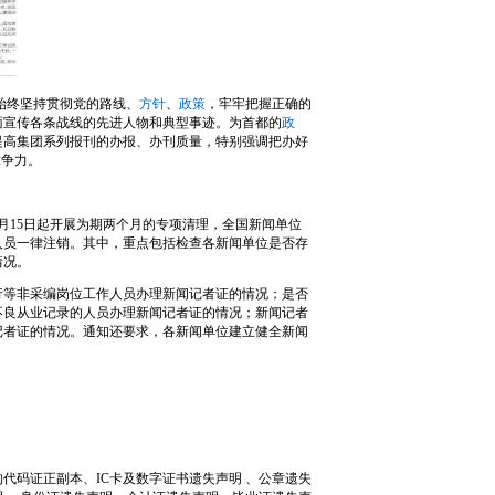
始终坚持贯彻党的路线、
方针
、
政策
，牢牢把握正确的
面宣传各条战线的先进人物和典型事迹。为首都的
政
提高集团系列报刊的办报、办刊质量，特别强调把办好
竞争力。
月15日起开展为期两个月的专项清理，全国新闻单位
人员一律注销。其中，重点包括检查各新闻单位是否存
情况。
等非采编岗位工作人员办理新闻记者证的情况；是否
不良从业记录的人员办理新闻记者证的情况；新闻记者
记者证的情况。通知还要求，各新闻单位建立健全新闻
。
码证正副本、IC卡及数字证书遗失声明 、公章遗失