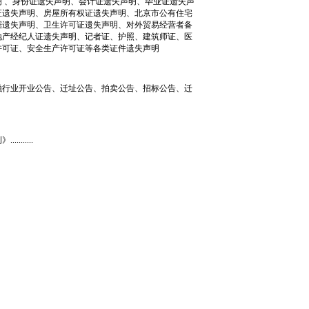
 、身份证遗失声明、会计证遗失声明、毕业证遗失声
证遗失声明、房屋所有权证遗失声明、北京市公有住宅
据遗失声明、卫生许可证遗失声明、对外贸易经营者备
地产经纪人证遗失声明、记者证、护照、建筑师证、医
许可证、安全生产许可证等各类证件遗失声明
行业开业公告、迁址公告、拍卖公告、招标公告、迁
......