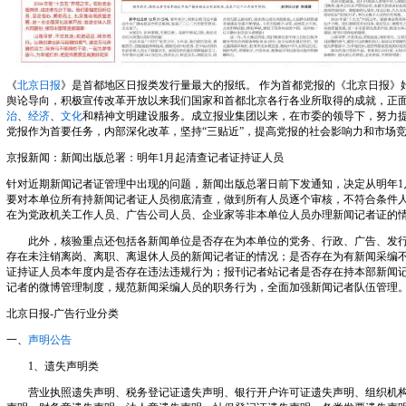
《
北京日报
》是首都地区日报类发行量最大的报纸。 作为首都党报的《北京日报》
舆论导向，积极宣传改革开放以来我们国家和首都北京各行各业所取得的成就，正
治
、
经济
、
文化
和精神文明建设服务。成立报业集团以来，在市委的领导下，努力
党报作为首要任务，内部深化改革，坚持“三贴近”，提高党报的社会影响力和市场
京报新闻：新闻出版总署：明年1月起清查记者证持证人员
针对近期新闻记者证管理中出现的问题，新闻出版总署日前下发通知，决定从明年1
要对本单位所有持新闻记者证人员彻底清查，做到所有人员逐个审核，不符合条件
在为党政机关工作人员、广告公司人员、企业家等非本单位人员办理新闻记者证的
此外，核验重点还包括各新闻单位是否存在为本单位的党务、行政、广告、发行
存在未注销离岗、离职、离退休人员的新闻记者证的情况；是否存在为有新闻采编
证持证人员本年度内是否存在违法违规行为；报刊记者站记者是否存在持本部新闻
记者的微博管理制度，规范新闻采编人员的职务行为，全面加强新闻记者队伍管理
北京日报-广告行业分类
一、
声明公告
1、遗失声明类
营业执照遗失声明、税务登记证遗失声明、银行开户许可证遗失声明、组织机构代