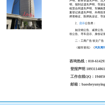
声明、财务章遗失声明、法
明、报到证遗失声明、导游
租赁合同遗失声明、车辆购
案登记表遗失声明、外商投
师资格证、医师执业证、导
2、
启示
公告类：
如注销公告、减资公告、清
坟公告、寻车启示、身份证
二：工商广告 软文广告
《都市资讯》《
汽车周
咨询热线：
010-61429
登报声明
189311486
工作在线
QQ
：
19405
邮箱：
baosheyunyin