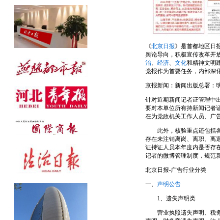
公告发布热线：010-61429368
《
北京日报
》是首都地区日
舆论导向，积极宣传改革开
治
、
经济
、
文化
和精神文明
党报作为首要任务，内部深化
京报新闻：新闻出版总署：
针对近期新闻记者证管理中
要对本单位所有持新闻记者
在为党政机关工作人员、广
此外，核验重点还包括各新
存在未注销离岗、离职、离
证持证人员本年度内是否存
记者的微博管理制度，规范
北京日报-广告行业分类
一、
声明公告
1、遗失声明类
营业执照遗失声明、税务登