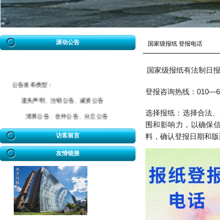
滚动公告
国家级报纸 登报电话
国家级报纸有法制日
公告发布类型：
010—
6
登报咨询热线：
遗失声明、注销公告、减资公告
选择报纸：选择合法、
清算公告、合并公告、分立公告
围和影响力，以确保
催款公告、拆迁公告、海事公告
访客留言
料，确认登报日期和版
迁坟公告、法院公告、送达公告
友情链接
开业公告、破产公告、协查公告
冒用声明、致歉公告、招标公告
企业迁址公告、房屋权属转移公告
股权转让公告、解除合同公告等